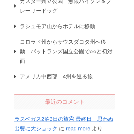
カスター州立公園 無限バイソン＆プ
レーリードッグ
ラシュモア山からホテルに移動
コロラド州からサウスダコタ州へ移
動 バットランズ国立公園で○○と初対
面
アメリカ中西部 4州を巡る旅
最近のコメント
ラスベガス2泊3日の旅④ 最終日 思わぬ
出費に大ショック
に
read more
より