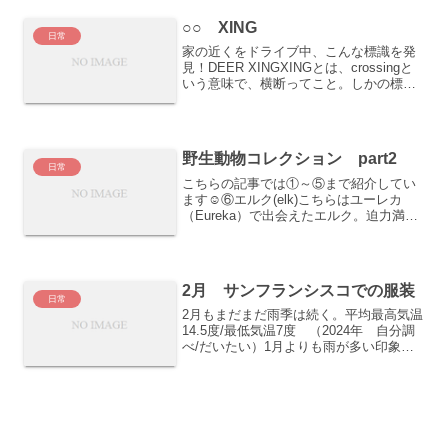
○○ XING
日常
家の近くをドライブ中、こんな標識を発
見！DEER XINGXINGとは、crossingと
いう意味で、横断ってこと。しかの標識
はたくさん見るけど、この横断の標識は
初めてみたのでなんだかわくわく。「他
にはどんな横断の標識があるんだろうね
～」と...
野生動物コレクション part2
日常
こちらの記事では①～⑤まで紹介してい
ます☺️⑥エルク(elk)こちらはユーレカ
（Eureka）で出会えたエルク。迫力満
点。カリフォルニアは本当に壮大な自然
が広がっているので、そりゃあいるだろ
うとは思うけど、実際に野生動物を見る
とやっぱり感動...
2月 サンフランシスコでの服装
日常
2月もまだまだ雨季は続く。平均最高気温
14.5度/最低気温7度 （2024年 自分調
べ/だいたい）1月よりも雨が多い印象。
土日に雨が重なることが多かったので、
夫が土日休みの我が家はなかなか晴天の
日にお出かけできなかったのもそう感じ
る理由なの...