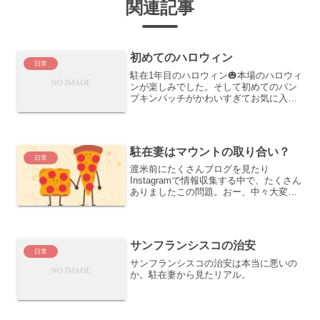
関連記事
初めてのハロウィン
日常
駐在1年目のハロウィン🎃本場のハロウィ
ンが楽しみでした。そして初めてのパン
プキンパッチがかわいすぎてお気に入り
になってしまい、5か所も行ってしまいま
した🤣それでもまだ行きたかった場所が
たくさんあります！ドライブ中パンプキ
ンパッチを見つけると...
駐在妻はマウントの取り合い？
日常
渡米前にたくさんブログを見たり
Instagramで情報収集する中で、たくさん
ありましたこの問題。おー、中々大変
だ。夫の会社でマウント合戦になった
り、同じ会社の駐在妻とは夫の立場でマ
ウンドとってくる人がいたり…!?または
癖の強い人が多くて、先...
サンフランシスコの治安
日常
サンフランシスコの治安は本当に悪いの
か。駐在妻から見たリアル。