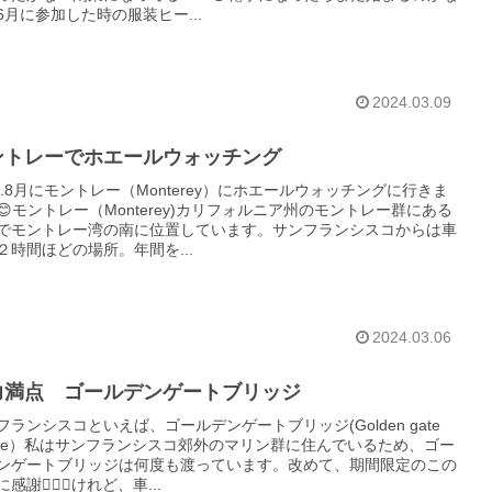
6月に参加した時の服装ヒー...
2024.03.09
ントレーでホエールウォッチング
23.8月にモントレー（Monterey）にホエールウォッチングに行きま
😊モントレー（Monterey)カリフォルニア州のモントレー群にある
でモントレー湾の南に位置しています。サンフランシスコからは車
２時間ほどの場所。年間を...
2024.03.06
力満点 ゴールデンゲートブリッジ
フランシスコといえば、ゴールデンゲートブリッジ(Golden gate
idge）私はサンフランシスコ郊外のマリン群に住んでいるため、ゴー
ンゲートブリッジは何度も渡っています。改めて、期間限定のこの
感謝🙇‍♀️✨けれど、車...