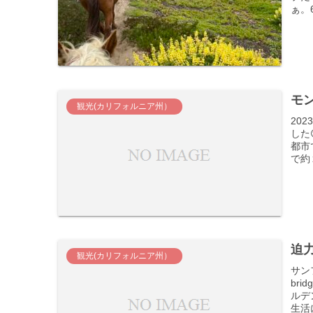
ぁ。
モ
観光(カリフォルニア州）
20
した
都市
で約
迫
観光(カリフォルニア州）
サン
br
ルデ
生活に