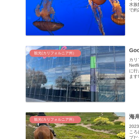
水族
で約
Go
観光(カリフォルニア州）
カリ
Net
に行
ます
海
観光(カリフォルニア州）
202
ころ
プだ