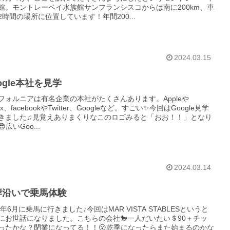
館。モントレーベイ水族館サンフランシスコからは南に200km、車
2時間の場所に位置しています！年間200...
2024.03.15
ogle本社を見学
フォルニアは有名企業の本社がたくさんあります。Appleや
flix、facebookやTwitter、Googleなど。すごい✨今回はGoogle見学
きました♫見覚えありまくりなこのロゴみると「おお！！」となり
広いGoo...
2024.03.14
岸沿いで乗馬体験
3年6月に乗馬に行きました♪今回はMAR VISTA STABLESというと
にお世話になりました。こちらの会社🐎一人だいたい＄90＋チッ
ったかな？閉業になってる！！😮乾季になったらまた始まるのかな