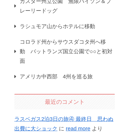
カスター州立公園 無限バイソン＆プ
レーリードッグ
ラシュモア山からホテルに移動
コロラド州からサウスダコタ州へ移
動 バットランズ国立公園で○○と初対
面
アメリカ中西部 4州を巡る旅
最近のコメント
ラスベガス2泊3日の旅④ 最終日 思わぬ
出費に大ショック
に
read more
より